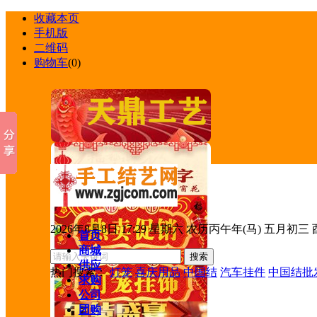
收藏本页
手机版
二维码
购物车
(
0
)
2026年8月8日 17:29 星期六 农历丙午年(马) 五月初三
首页
商城
供应
热门搜索：
灯笼
喜庆用品
中国结
汽车挂件
中国结批
求购
公司
团购