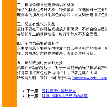
二、根据命理喜忌选择饰品的材质
饰品的材质也各种各样，种类繁多，在选择时一定要
理喜水的朋友可以用黑色的水晶，喜火则要选用红色
三、忌选有煞气的饰品
最好不要在车内悬挂或摆放人形玩偶，不然会给自己
会助长车主的暴躁性格，给行车带来不安全因素。
四、车内饰品要适得其位
车主要切忌不要在车内摆放与自己生肖相同的摆件，
猫，方向决定吉祥物的效果，否则会适得其反。
五、饰品破损时要及时更换
汽车在开动的过程中，对于一些易碎的饰品很容易产
好将其用红布包起收纳到柜中，或者是埋在土里。
转载请注明：来源 中国结行业网
http://www.zgjcom.co
下一篇：
云虹喜庆中国结批发
上一篇：
浅谈中国结礼品经济的起源