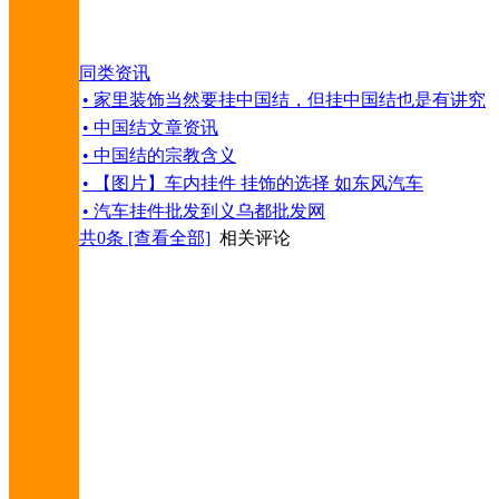
同类资讯
• 家里装饰当然要挂中国结，但挂中国结也是有讲究
• 中国结文章资讯
• 中国结的宗教含义
• 【图片】车内挂件 挂饰的选择 如东风汽车
• 汽车挂件批发到义乌都批发网
共
0
条 [查看全部]
相关评论