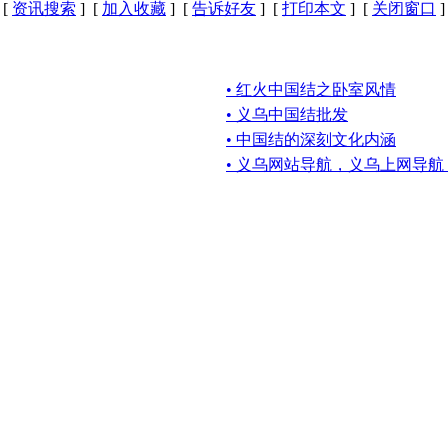
[
资讯搜索
] [
加入收藏
] [
告诉好友
] [
打印本文
] [
关闭窗口
]
• 红火中国结之卧室风情
• 义乌中国结批发
• 中国结的深刻文化内涵
• 义乌网站导航，义乌上网导