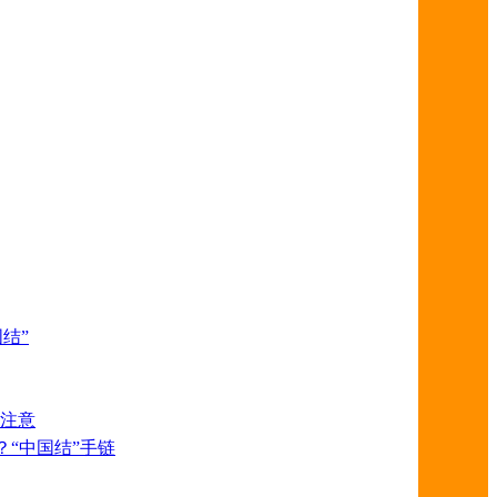
结”
须注意
？“中国结”手链