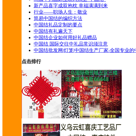
新产品喜字成双抱枕 幸福满满到来
行业——职场人生：敬业
简易中国结的编织方法
中国结礼品定制的要点
中国结有礼遍天下
中国结企业如何用好礼品赠品
中国结 国际交往中礼品常识须注意
中国结批发网|灯笼|中国结生产厂家-全国专业
点击排行