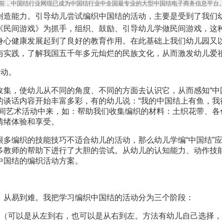
目前，中国结行业网现已成为中国结行业中全国最专业的大型中国结电子商务信息平台
创造能力。引导幼儿尝试编织中国结的活动，主要是受到了我们幼
《民间游戏》为抓手，组织、鼓励、引导幼儿学做民间游戏，这
身心健康发展起到了良好的教育作用。在此基础上我们幼儿园又以
与实践，了解我国五千年多元灿烂的民族文化，从而激发幼儿爱
活动。
收集，使幼儿从不同的角度、不同的方面去认识它，从而感知“中
谈话内容开始丰富多彩，有的幼儿说：“我的中国结上有鱼，我很
民间艺术活动中来，如：帮助我们收集编织的材料：土织花带、各
情绪体验和享受。
很多编织的技能技巧不适合幼儿的活动，那么幼儿学编“中国结”
多教师的帮助下进行了大胆的尝试。从幼儿的认知能力、动作技
中国结的编织活动方案。
、从易到难。我把学习编织中国结的活动分为三个阶段：
线（可以是从左到右，也可以是从右到左。方法有幼儿自己选择