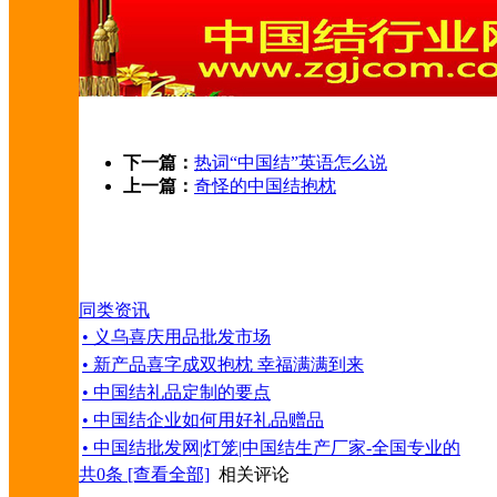
下一篇：
热词“中国结”英语怎么说
上一篇：
奇怪的中国结抱枕
同类资讯
• 义乌喜庆用品批发市场
• 新产品喜字成双抱枕 幸福满满到来
• 中国结礼品定制的要点
• 中国结企业如何用好礼品赠品
• 中国结批发网|灯笼|中国结生产厂家-全国专业的
共
0
条 [查看全部]
相关评论