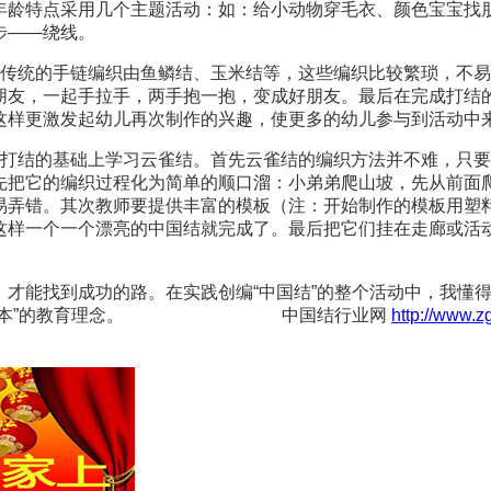
年龄特点采用几个主题活动：如：给小动物穿毛衣、颜色宝宝找
步——绕线。
（传统的手链编织由鱼鳞结、玉米结等，这些编织比较繁琐，不
朋友，一起手拉手，两手抱一抱，变成好朋友。最后在完成打结
这样更激发起幼儿再次制作的兴趣，使更多的幼儿参与到活动中
、打结的基础上学习云雀结。首先云雀结的编织方法并不难，只
先把它的编织过程化为简单的顺口溜：小弟弟爬山坡，先从前面
易弄错。其次教师要提供丰富的模板（注：开始制作的模板用塑
这样一个一个漂亮的中国结就完成了。最后把它们挂在走廊或活
，才能找到成功的路。在实践创编“中国结”的整个活动中，我懂
儿发展为本”的教育理念。 中国结行业网
http://www.