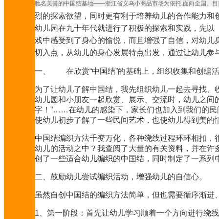
驰名美誉的中国结基地――浙江省义乌小商品市场为依托,面向全国。
烈的探索欲望，同时更有利于培养幼儿的合作能力和
幼儿园在九十年代就进行了积极的探索和实践，先以
戏中感受到了身心的愉悦，而且增强了自信，对幼儿
切入点，从幼儿的身心发展特点出发，通过让幼儿参
一、 在欣赏“中国结”的基础上，组织收集和创编
为了让幼儿了解中国结，我先组织幼儿一起去寻找、
幼儿园和小朋友一起欣赏、展示、交流时，幼儿之间的
字！”……在幼儿的感染下，家长们也加入到我们的
使幼儿初步了解了一些民间艺术，也使幼儿得到美的
中国结编织方法千变万化，各种绕线过程环环相扣，
幼儿的活动之中？我查阅了大量的有关资料，并在许
创了一些适合幼儿编织的中国结，同时制定了一系列
二、鼓励幼儿尝试编织活动，增强幼儿的自信心。
虽然自创中国结的编织方法简单，但也需要循序渐进
1、第一阶段：首先让幼儿学习顺着一个方向进行绕