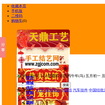
收藏本页
手机版
二维码
购物车
(
0
)
2026年8月6日 1:24 星期四 农历丙午年(马) 五月初一 
首页
商城
供应
热门搜索：
灯笼
喜庆用品
中国结
汽车挂件
中国结批
求购
公司
团购