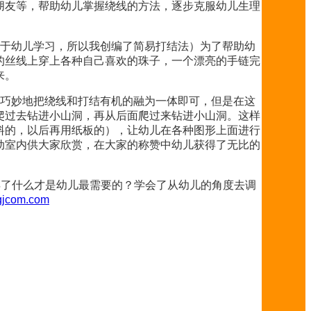
朋友等，帮助幼儿掌握绕线的方法，逐步克服幼儿生理
易于幼儿学习，所以我创编了简易打结法）为了帮助幼
的丝线上穿上各种自己喜欢的珠子，一个漂亮的手链完
来。
要巧妙地把绕线和打结有机的融为一体即可，但是在这
爬过去钻进小山洞，再从后面爬过来钻进小山洞。这样
料的，以后再用纸板的），让幼儿在各种图形上面进行
动室内供大家欣赏，在大家的称赞中幼儿获得了无比的
得了什么才是幼儿最需要的？学会了从幼儿的角度去调
zgjcom.com